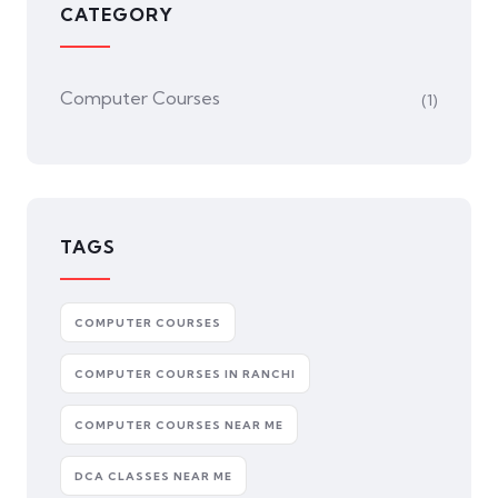
CATEGORY
Computer Courses
(1)
TAGS
COMPUTER COURSES
COMPUTER COURSES IN RANCHI
COMPUTER COURSES NEAR ME
DCA CLASSES NEAR ME