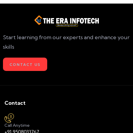
Start learning from our experts and enhance your
skills
CONTACT US
Contact
Call Anytime
+91 9508033767